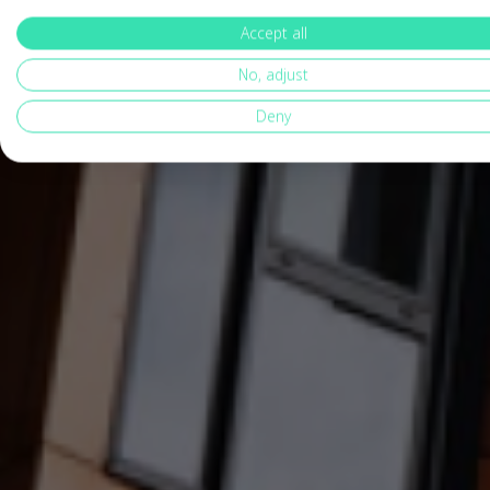
Accept all
No, adjust
Deny