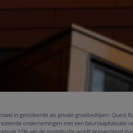
zowel in genoteerde als private groeibedrijven. Quest 
genoteerde ondernemingen met een beurskapitalisatie va
nimum 25% van de portefeuille wordt geïnvesteerd in ef