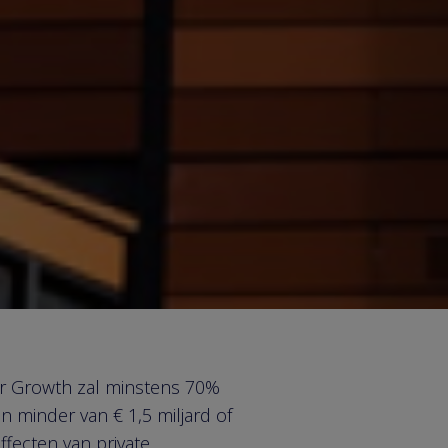
for Growth zal minstens 70%
n minder van € 1,5 miljard of
fecten van private