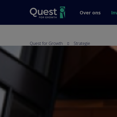
screenreader.back to
Over ons
In
Quest for Growth
Strategie