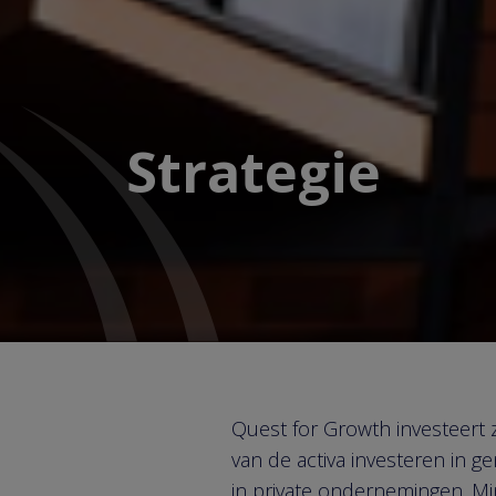
Strategie
Quest for Growth investeert 
van de activa investeren in 
in private ondernemingen. Mi