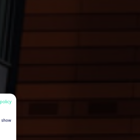
policy
e, show